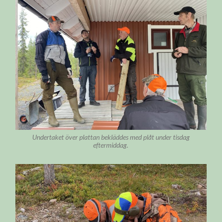
Undertaket över plattan bekläddes med plåt under tisdag
eftermiddag.