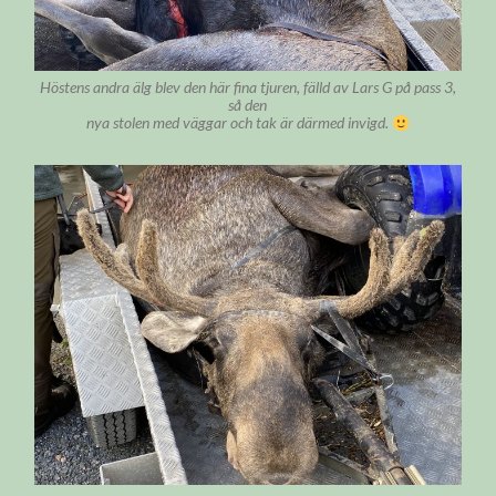
Höstens andra älg blev den här fina tjuren, fälld av Lars G på pass 3,
så den
nya stolen med väggar och tak är därmed invigd.