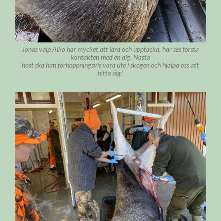
Jonas valp Aiko har mycket att lära och upptäcka, här ses första
kontakten med en älg. Nästa
höst ska han förhoppningsvis vara ute i skogen och hjälpa oss att
hitta älg!