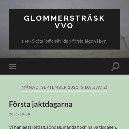
GLOMMERSTRÄSK
VVO
1949 Sköts ”officiellt” den första älgen i byn.
Slå
Slå
på/av
på/av
sökfält
mobilmeny
MÅNAD:
SEPTEMBER 2021
(SIDA 2 AV 2)
Första jaktdagarna
2021-09-08
Vi har jagat lördag, söndag, måndag och halva tisdagen,