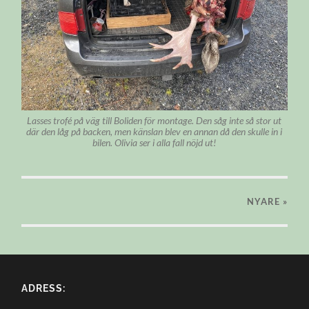
Lasses trofé på väg till Boliden för montage. Den såg inte så stor ut
där den låg på backen, men känslan blev en annan då den skulle in i
bilen. Olivia ser i alla fall nöjd ut!
NYARE
»
ADRESS: