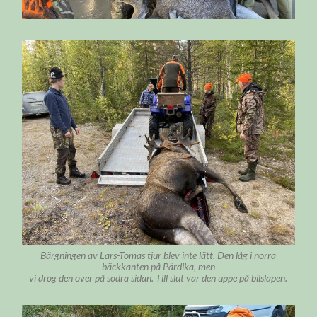
Bärgningen av Lars-Tomas tjur blev inte lätt. Den låg i norra
bäckkanten på Pärdika, men
vi drog den över på södra sidan. Till slut var den uppe på bilsläpen.