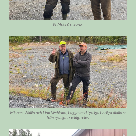
N´Mats å n´Sune.
Michael Wallin och Dan Wahlund, bägge med tydliga härliga dialkter
från sydliga breddgrader.