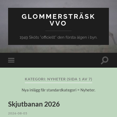
GLOMMERSTRÄSK
VVO
1949 Sköts ”officiellt” den första älgen i byn.
Slå
Slå
på/av
på/av
sökfält
mobilmeny
KATEGORI:
NYHETER
(SIDA 1 AV 7)
Nya inlägg får standardkategori = Nyheter.
Skjutbanan 2026
2026-08-05