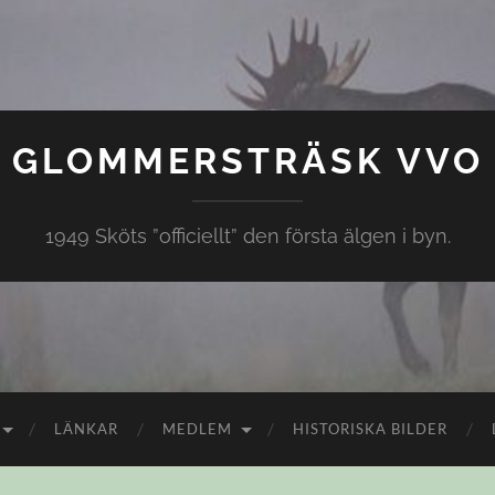
GLOMMERSTRÄSK VVO
1949 Sköts ”officiellt” den första älgen i byn.
LÄNKAR
MEDLEM
HISTORISKA BILDER