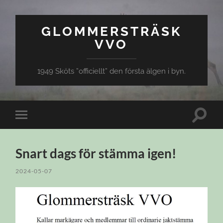
GLOMMERSTRÄSK
VVO
1949 Sköts ”officiellt” den första älgen i byn.
Slå
Slå
på/av
på/av
sökfält
mobilmeny
Snart dags för stämma igen!
2024-05-07