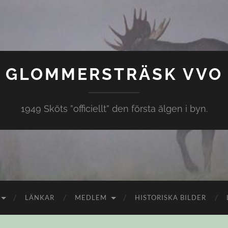
GLOMMERSTRÄSK VVO
1949 Sköts ”officiellt” den första älgen i byn.
LÄNKAR
MEDLEM
HISTORISKA BILDER