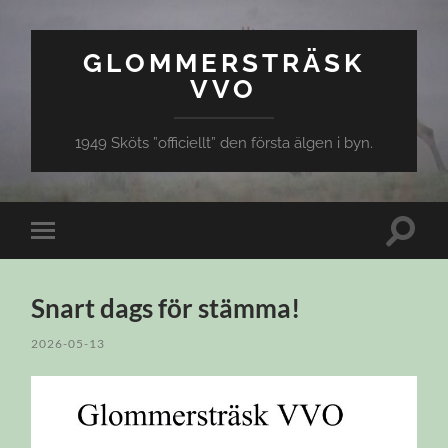
GLOMMERSTRÄSK
VVO
1949 Sköts ”officiellt” den första älgen i byn.
Slå
Slå
på/av
på/av
sökfält
mobilmeny
Snart dags för stämma!
2026-05-13