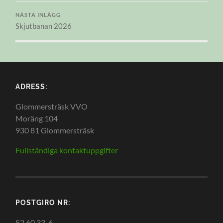
NÄSTA INLÄGG
Skjutbanan 2026
ADRESS:
Glommersträsk VVO
Moräng 104
930 81 Glommersträsk
Fullständiga kontaktuppgifter
POSTGIRO NR:
52 60 33-6