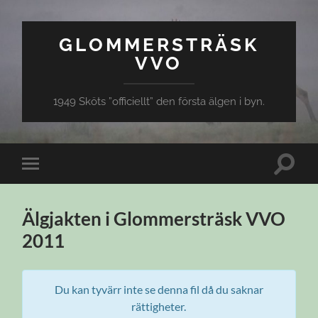
GLOMMERSTRÄSK
VVO
1949 Sköts ”officiellt” den första älgen i byn.
Slå
Slå
på/av
på/av
sökfält
mobilmeny
Älgjakten i Glommersträsk VVO
2011
Du kan tyvärr inte se denna fil då du saknar
rättigheter.