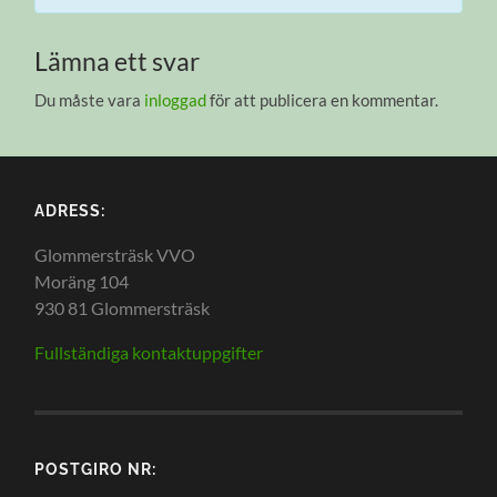
Lämna ett svar
Du måste vara
inloggad
för att publicera en kommentar.
ADRESS:
Glommersträsk VVO
Moräng 104
930 81 Glommersträsk
Fullständiga kontaktuppgifter
POSTGIRO NR: