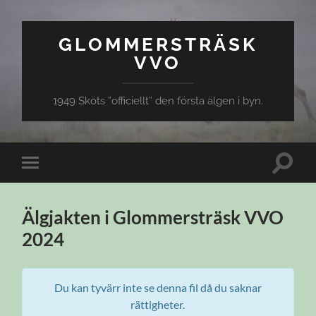
GLOMMERSTRÄSK
VVO
1949 Sköts ”officiellt” den första älgen i byn.
Slå
Slå
på/av
på/av
sökfält
mobilmeny
Älgjakten i Glommersträsk VVO
2024
Du kan tyvärr inte se denna fil då du saknar
rättigheter.