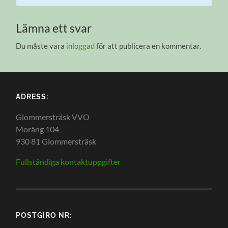
Lämna ett svar
Du måste vara
inloggad
för att publicera en kommentar.
ADRESS:
Glommersträsk VVO
Moräng 104
930 81 Glommersträsk
Fullständiga kontaktuppgifter
POSTGIRO NR: