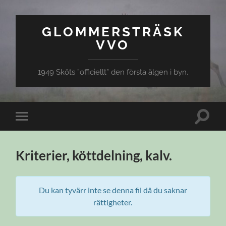
GLOMMERSTRÄSK
VVO
1949 Sköts ”officiellt” den första älgen i byn.
Slå
Slå
på/av
på/av
sökfält
mobilmeny
Kriterier, köttdelning, kalv.
Du kan tyvärr inte se denna fil då du saknar
rättigheter.