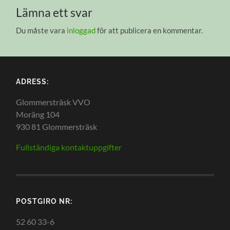
Lämna ett svar
Du måste vara
inloggad
för att publicera en kommentar.
ADRESS:
Glommersträsk VVO
Moräng 104
930 81 Glommersträsk
Fullständiga kontaktuppgifter
POSTGIRO NR:
52 60 33-6