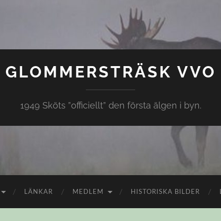
GLOMMERSTRÄSK VVO
1949 Sköts ”officiellt” den första älgen i byn.
LÄNKAR
MEDLEM
HISTORISKA BILDER